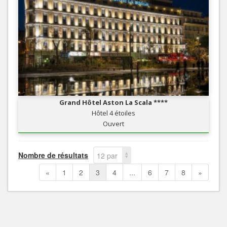
Grand Hôtel Aston La Scala ****
Hôtel 4 étoiles
Ouvert
Nombre de résultats
12 par
page
«
1
2
3
4
...
6
7
8
»