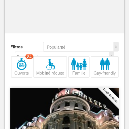
Filtres
Popularité
Decroissant
84
Ouverts
Mobilité réduite
Famille
Gay-friendly
Coup de coeur