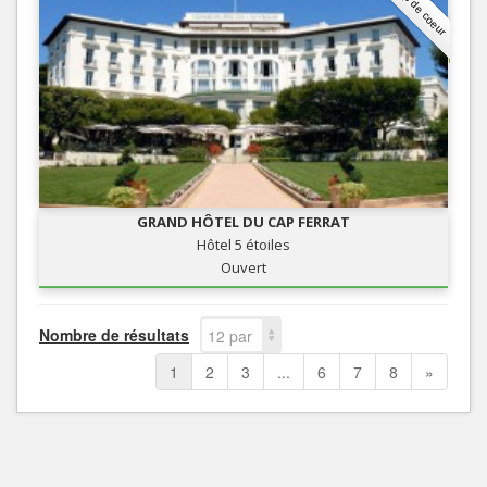
Coup de coeur
GRAND HÔTEL DU CAP FERRAT
Hôtel 5 étoiles
Ouvert
Nombre de résultats
12 par
page
1
2
3
...
6
7
8
»