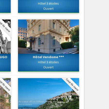
Hôtel 3 étoiles
Nice le Carré d’Or
Services
Ouvert
Nice Aéroport
Tourism, ...
up de coeur
 HUGO
Hôtel Vendome ***
Hôtel 3 étoiles
Ouvert
up de coeur
Coup de coeur