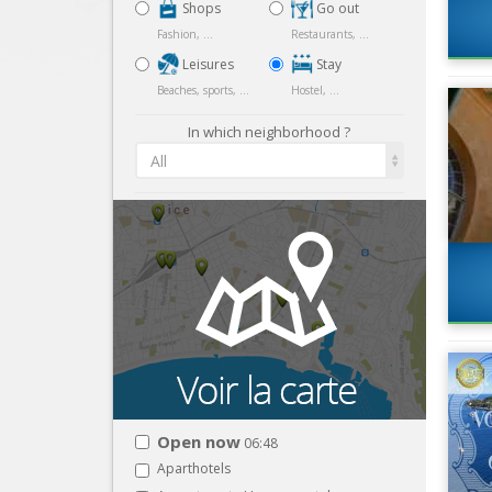
Shops
Go out
Fashion, ...
Restaurants, ...
Leisures
Stay
Beaches, sports, ...
Hostel, ...
In which neighborhood ?
All
Open now
06:48
Aparthotels