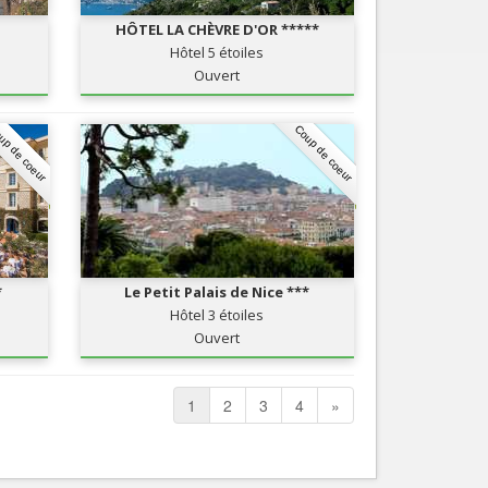
HÔTEL LA CHÈVRE D'OR *****
Hôtel 5 étoiles
Ouvert
up de coeur
Coup de coeur
*
Le Petit Palais de Nice ***
Hôtel 3 étoiles
Ouvert
1
2
3
4
»