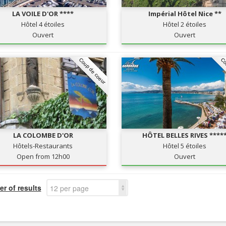
LA VOILE D'OR ****
Impérial Hôtel Nice **
Hôtel 4 étoiles
Hôtel 2 étoiles
Ouvert
Ouvert
Coup de coeur
Co
LA COLOMBE D'OR
HÔTEL BELLES RIVES ****
Hôtels-Restaurants
Hôtel 5 étoiles
Open from 12h00
Ouvert
r of results
12 per page