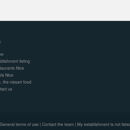
s
me
blishment listing
taurants Nice
els Nice
, the nissart food
tact us
General terms of use
|
Contact the team
|
My establishment is not listed