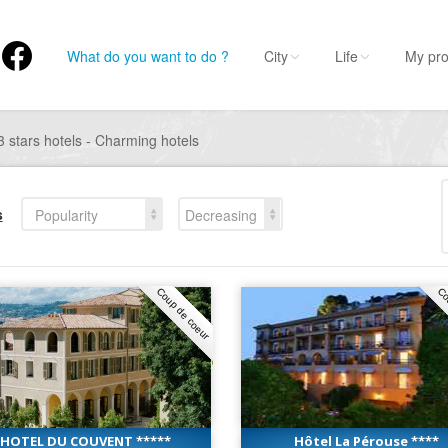
What do you want to do ?
City
Life
My pro
3 stars hotels - Charming hotels
s
Popularity
Decreasing
Coup de coeur
Co
HOTEL DU COUVENT *****
Hôtel La Pérouse ****