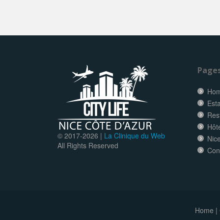
Page
Ho
Esta
Res
Hôt
© 2017-
2026 |
La Clinique du Web
Nice
All Rights Reserved
Con
Home
|