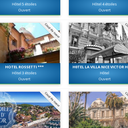
Hôtel 5 étoiles
Hôtel 4 étoiles
Ouvert
Ouvert
Coup de coeur
Co
HOTEL ROSSETTI ***
H0TEL LA VILLA NICE VICTOR
***
Hôtel 3 étoiles
Hôtel
Ouvert
Ouvert
Coup de coeur
Co