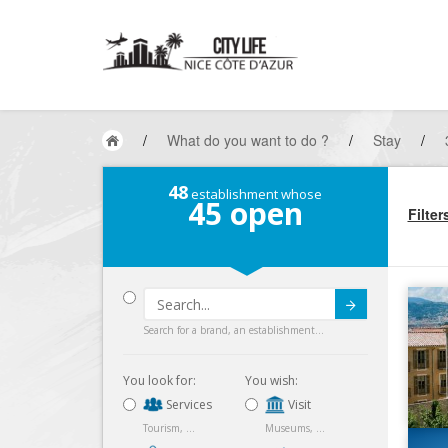
/
What do you want to do ?
/
Stay
/
48
establishment whose
45
open
Filter
Submit
Search for a brand, an establishment...
You look for:
You wish:
Services
Visit
Tourism, ...
Museums, ...