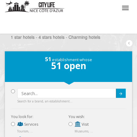
/
What do you want to do ?
/
Stay
/
1 star hotels - 4 stars hotels - Charming hotels
51
establishment whose
51
open
Submit
Search for a brand, an establishment...
You look for:
You wish:
Services
Visit
Tourism, ...
Museums, ...