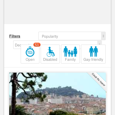
Filters
Popularity
Decreasing
51
Open
Disabled
Family
Gay-friendly
Coup de coeur