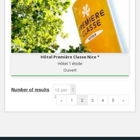
Hôtel Première Classe Nice *
Hôtel 1 étoile
Ouvert
Number of results
12 per
page
«
1
2
3
4
5
»