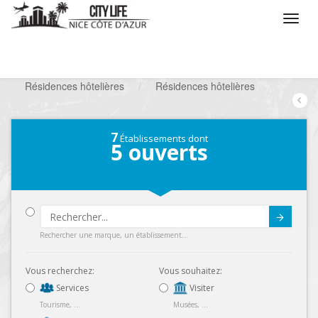
/
Que voulez vous faire ?
/
Séjourner
/
Résidences hôtelières
/
Résidences hôtelières
7
Établissements dont
5
ouverts
Submit
Rechercher une marque, un établissement...
Vous recherchez:
Vous souhaitez:
Services
Visiter
Tourisme, ...
Musées, ...