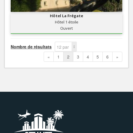
Hôtel La Frégate
Hôtel 1 étoile
Ouvert
Nombre de résultats
12 par
page
«
1
2
3
4
5
6
»