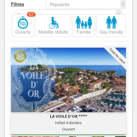
Filtres
Popularité
Decroissant
62
Ouverts
Mobilité réduite
Famille
Gay-friendly
Coup de coeur
LA VOILE D'OR ****
Hôtel 4 étoiles
Ouvert