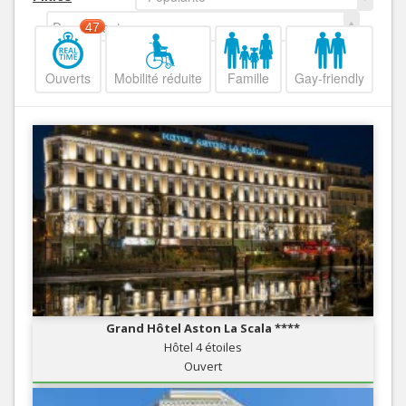
Decroissant
47
Ouverts
Mobilité réduite
Famille
Gay-friendly
Grand Hôtel Aston La Scala ****
Hôtel 4 étoiles
Ouvert