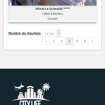
Hôtel Le Grimaldi ****
Hôtel 4 étoiles
Ouvert
Nombre de résultats
12 par
page
«
1
2
3
4
5
»