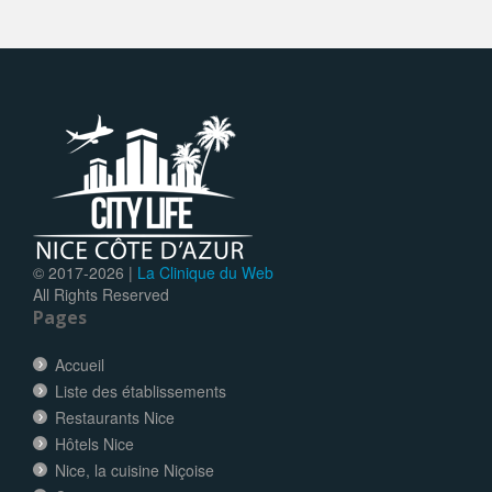
© 2017-
2026 |
La Clinique du Web
All Rights Reserved
Pages
Accueil
Liste des établissements
Restaurants Nice
Hôtels Nice
Nice, la cuisine Niçoise