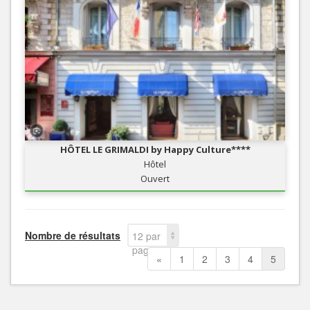
HÔTEL LE GRIMALDI by Happy Culture****
Hôtel
Ouvert
Nombre de résultats
12 par
page
«
1
2
3
4
5