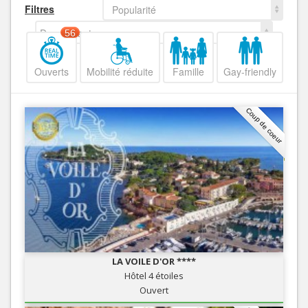
Filtres
Popularité
Decroissant
56
Ouverts
Mobilité réduite
Famille
Gay-friendly
Coup de coeur
LA VOILE D'OR ****
Hôtel 4 étoiles
Ouvert