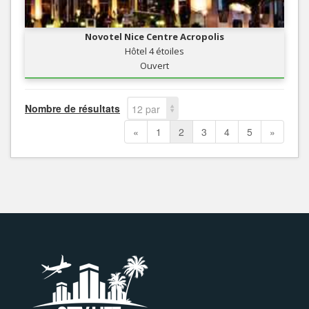
Novotel Nice Centre Acropolis
Hôtel 4 étoiles
Ouvert
Nombre de résultats
12 par
page
«
1
2
3
4
5
»