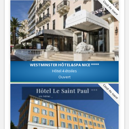
Coup de coeur
WESTMINSTER HÔTEL&SPA NICE ****
Hôtel 4 étoiles
Ouvert
Coup de coeur