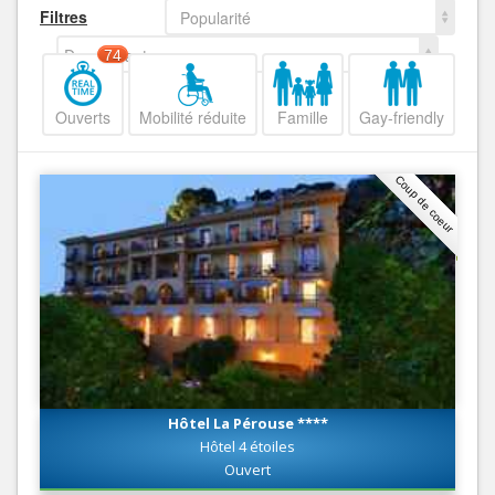
Filtres
Popularité
Decroissant
74
Ouverts
Mobilité réduite
Famille
Gay-friendly
Coup de coeur
Hôtel La Pérouse ****
Hôtel 4 étoiles
Ouvert