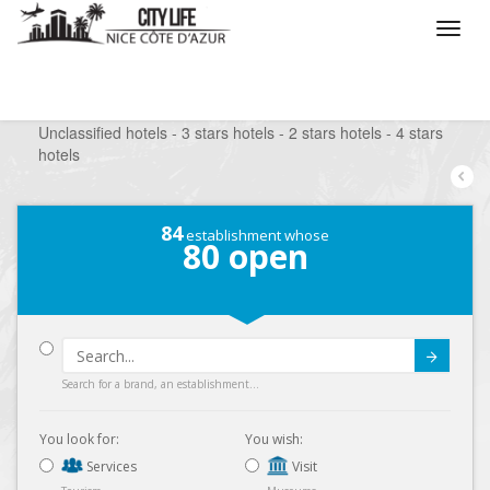
/
What do you want to do ?
/
Stay
/
Hotels
/
Unclassified hotels - 3 stars hotels - 2 stars hotels - 4 stars
hotels
84
establishment whose
80
open
Submit
Search for a brand, an establishment...
You look for:
You wish:
Services
Visit