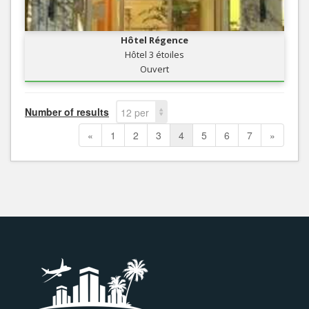
Hôtel Régence
Hôtel 3 étoiles
Ouvert
Number of results
12 per
page
«
1
2
3
4
5
6
7
»