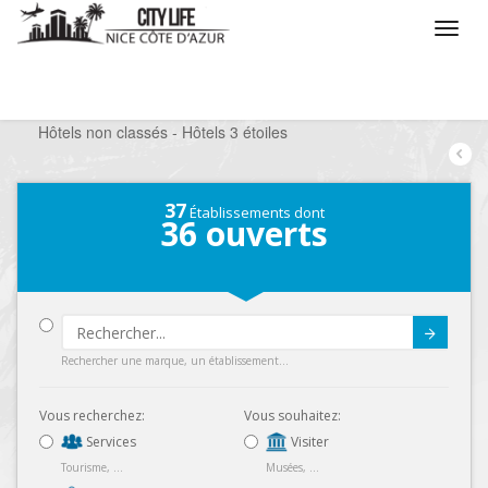
/
Que voulez vous faire ?
/
Séjourner
/
Hôtels
/
Hôtels non classés - Hôtels 3 étoiles
37
Établissements dont
36
ouverts
Submit
Rechercher une marque, un établissement...
Vous recherchez:
Vous souhaitez:
Services
Visiter
Tourisme, ...
Musées, ...