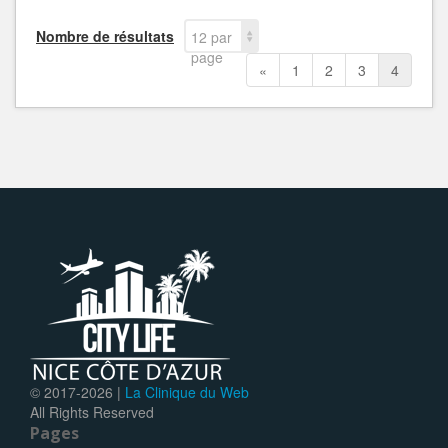
Nombre de résultats
12 par
page
«
1
2
3
4
© 2017-
2026 |
La Clinique du Web
All Rights Reserved
Pages