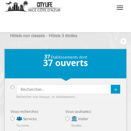
/
Que voulez vous faire ?
/
Séjourner
/
Hôtels
/
Hôtels non classés - Hôtels 3 étoiles
37
Établissements dont
37
ouverts
Submit
Rechercher une marque, un établissement...
Vous recherchez:
Vous souhaitez:
Services
Visiter
Tourisme, ...
Musées, ...