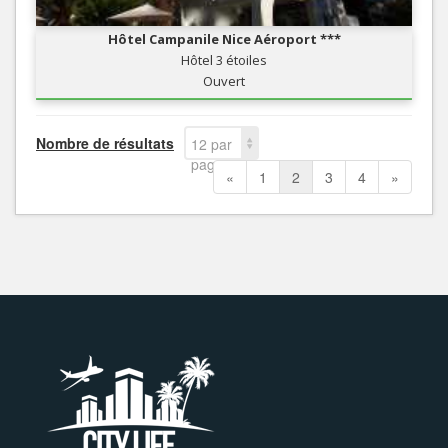
Hôtel Campanile Nice Aéroport ***
Hôtel 3 étoiles
Ouvert
Nombre de résultats
12 par
page
«
1
2
3
4
»