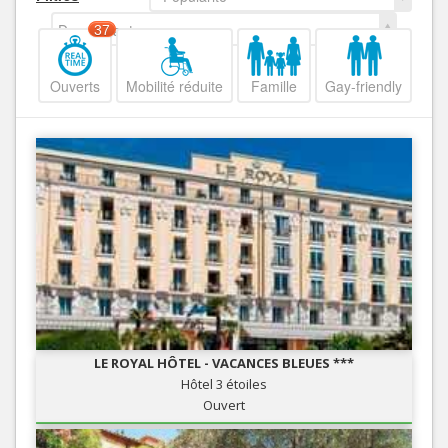
Decroissant
37
Ouverts
Mobilité réduite
Famille
Gay-friendly
LE ROYAL HÔTEL - VACANCES BLEUES ***
Hôtel 3 étoiles
Ouvert