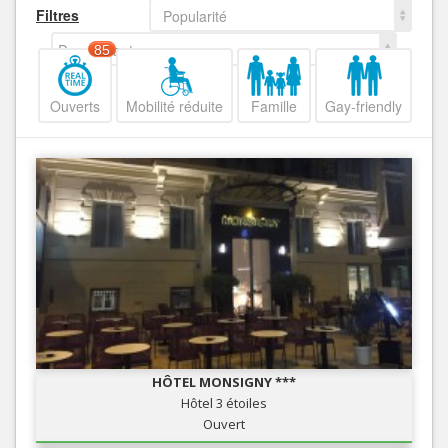
Filtres
Popularité
Decroissant
85
Ouverts
Mobilité réduite
Famille
Gay-friendly
HÔTEL MONSIGNY ***
Hôtel 3 étoiles
Ouvert