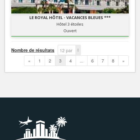
LE ROYAL HÔTEL - VACANCES BLEUES ***
Hôtel 3 étoiles
Ouvert
Nombre de résultats
12 par
page
«
1
2
3
4
...
6
7
8
»