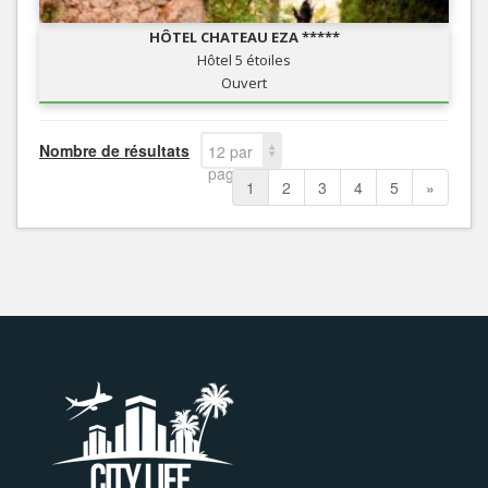
HÔTEL CHATEAU EZA *****
Hôtel 5 étoiles
Ouvert
Nombre de résultats
12 par
page
1
2
3
4
5
»