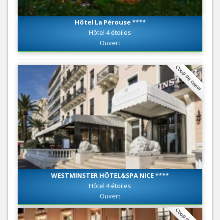
Hôtel La Pérouse ****
Hôtel 4 étoiles
Ouvert
Coup de coeur
WESTMINSTER HÔTEL&SPA NICE ****
Hôtel 4 étoiles
Ouvert