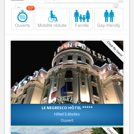
Decroissant
57
Ouverts
Mobilité réduite
Famille
Gay-friendly
Coup de coeur
LE NEGRESCO HÔTEL *****
Hôtel 5 étoiles
Ouvert