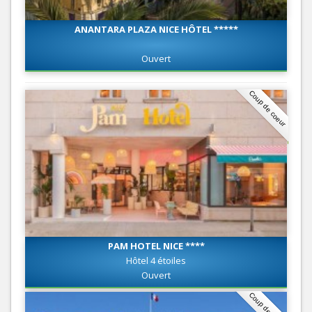
ANANTARA PLAZA NICE HÔTEL *****
Ouvert
Coup de coeur
PAM HOTEL NICE ****
Hôtel 4 étoiles
Ouvert
Coup de coeur