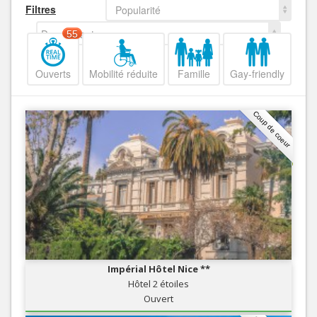
Filtres
Popularité
Decroissant
55
Ouverts
Mobilité réduite
Famille
Gay-friendly
Coup de coeur
Impérial Hôtel Nice **
Hôtel 2 étoiles
Ouvert