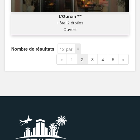
L’Oursin **
Hôtel 2 étoiles
Ouvert
Nombre de résultats
12 par
page
«
1
2
3
4
5
»