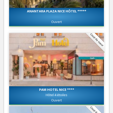
ANANTARA PLAZA NICE HÔTEL *****
Ouvert
Coup de coeur
PAM HOTEL NICE ****
Hôtel 4 étoiles
Ouvert
Coup de coeur