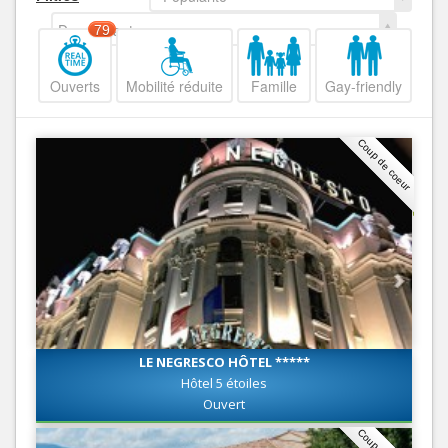
Decroissant
79
Ouverts
Mobilité réduite
Famille
Gay-friendly
Coup de coeur
LE NEGRESCO HÔTEL *****
Hôtel 5 étoiles
Ouvert