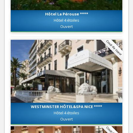
Hôtel La Pérouse ****
Hôtel 4 étoiles
Ouvert
Coup de coeur
WESTMINSTER HÔTEL&SPA NICE ****
Hôtel 4 étoiles
Ouvert