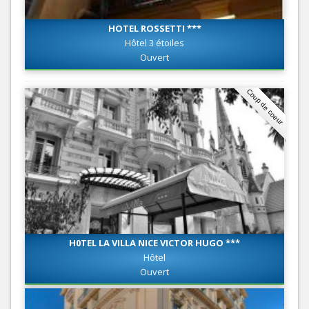
HOTEL ROSSETTI ***
Hôtel 3 étoiles
Ouvert
Coup de coeur
H0TEL LA VILLA NICE VICTOR HUGO ***
Hôtel
Ouvert