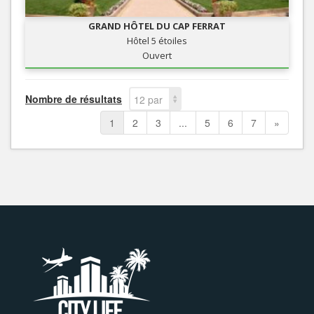
GRAND HÔTEL DU CAP FERRAT
Hôtel 5 étoiles
Ouvert
Nombre de résultats
12 par
page
1
2
3
...
5
6
7
»