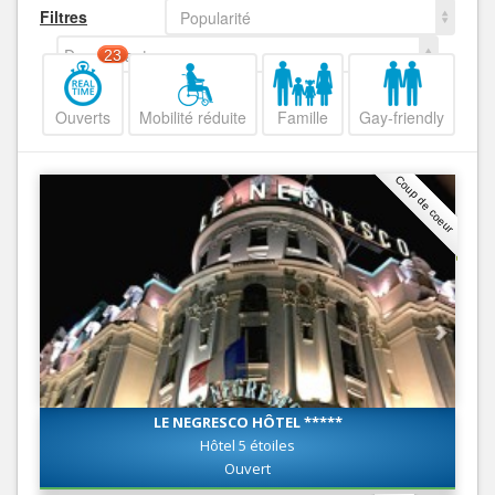
Filtres
Popularité
Decroissant
23
Ouverts
Mobilité réduite
Famille
Gay-friendly
Coup de coeur
LE NEGRESCO HÔTEL *****
Hôtel 5 étoiles
Ouvert