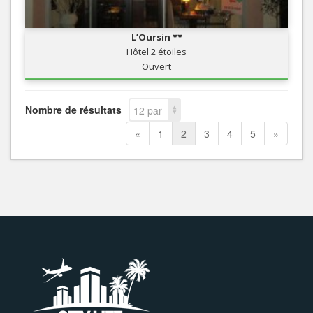
L’Oursin **
Hôtel 2 étoiles
Ouvert
Nombre de résultats
12 par
page
«
1
2
3
4
5
»