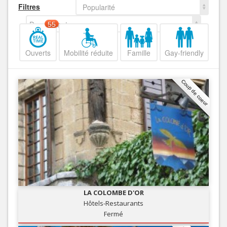
Filtres
Popularité
Decroissant
55
Ouverts
Mobilité réduite
Famille
Gay-friendly
Coup de coeur
LA COLOMBE D'OR
Hôtels-Restaurants
Fermé