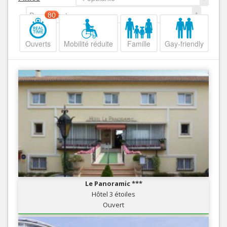
Decroissant
80
Ouverts
Mobilité réduite
Famille
Gay-friendly
Le Panoramic ***
Hôtel 3 étoiles
Ouvert