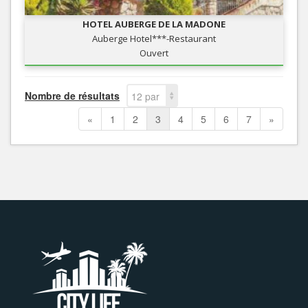
HOTEL AUBERGE DE LA MADONE
Auberge Hotel***-Restaurant
Ouvert
Nombre de résultats
12 par
page
«
1
2
3
4
5
6
7
»