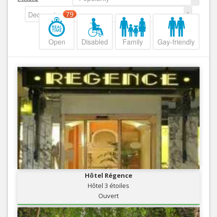
Decreasing
79
Open
Disabled
Family
Gay-friendly
Hôtel Régence
Hôtel 3 étoiles
Ouvert