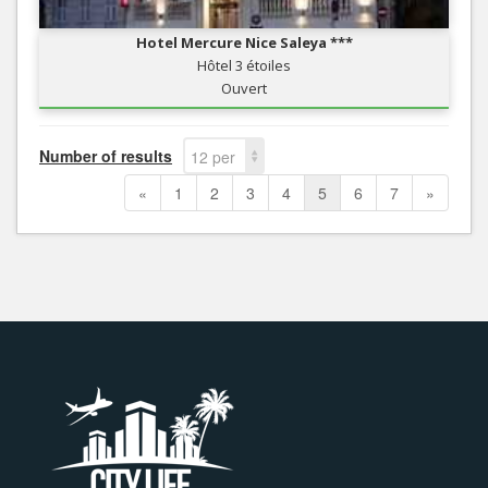
Hotel Mercure Nice Saleya ***
Hôtel 3 étoiles
Ouvert
Number of results
12 per
page
«
1
2
3
4
5
6
7
»