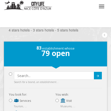
/
What do you want to do ?
/
Stay
/
Hotels
/
4 stars hotels - 3 stars hotels - 5 stars hotels
83
establishment whose
79
open
Submit
Search for a brand, an establishment...
You look for:
You wish:
Services
Visit
Tourism, ...
Museums, ...