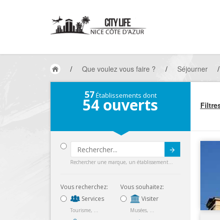
/
Que voulez vous faire ?
/
Séjourner
/
57
Établissements dont
54
ouverts
Filtre
Submit
Rechercher une marque, un établissement...
Vous recherchez:
Vous souhaitez:
Services
Visiter
Tourisme, ...
Musées, ...