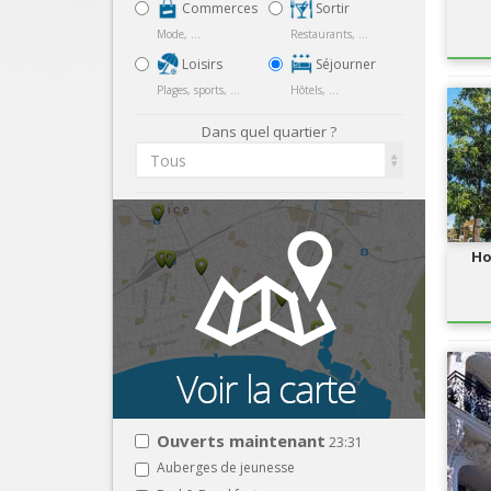
Commerces
Sortir
Mode, ...
Restaurants, ...
Loisirs
Séjourner
Plages, sports, ...
Hôtels, ...
Dans quel quartier ?
Tous
Ho
Ouverts maintenant
23:31
Auberges de jeunesse