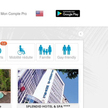
Mon Compte Pro
Par activité
Par quartiers
Nice Promenade des Angl
Séjourner
54
Hôtels, ...
Nice Promenade du Paillo
ts
Mobilité réduite
Famille
Gay-friendly
Visiter
Nice le Port
Musées, ...
Nice le Vieux Nice
Sortir
Nice le Coeur de Ville
Restaurants, ...
Nice les Collines Niçoises
Commerces
Mode, ...
Nice le petit Marais Niçois
Loisirs
Nice la plaine du Var
e
SPLENDID HOTEL & SPA ****
Plages, sports, ...