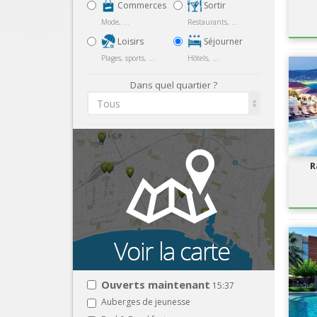
Commerces
Sortir
Mode, ...
Restaurants, ...
Loisirs
Séjourner
Plages, sports, ...
Hôtels, ...
Dans quel quartier ?
Tous
R
Ouverts maintenant
15:37
Auberges de jeunesse