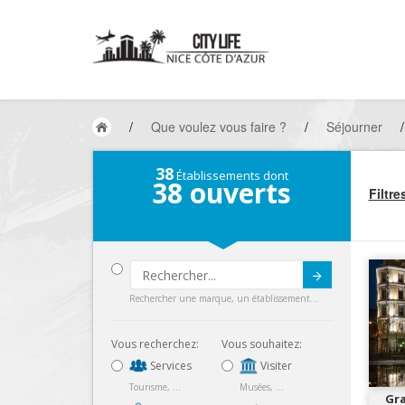
/
Que voulez vous faire ?
/
Séjourner
/
38
Établissements dont
38
ouverts
Filtre
Submit
Rechercher une marque, un établissement...
Vous recherchez:
Vous souhaitez:
Services
Visiter
Tourisme, ...
Musées, ...
Gra