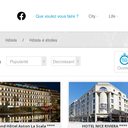
Que voulez vous faire ?
City
Life
Hôtels
/
Hôtels 4 étoiles
s
Popularité
Decroissant
Ouver
nd Hôtel Aston La Scala ****
HOTEL NICE RIVIERA ****