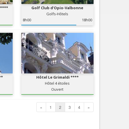
 ****
Golf Club d'Opio-Valbonne
Golfs-Hôtels
8h00
18h00
**
Hôtel Le Grimaldi ****
Hôtel 4 étoiles
Ouvert
«
1
2
3
4
»