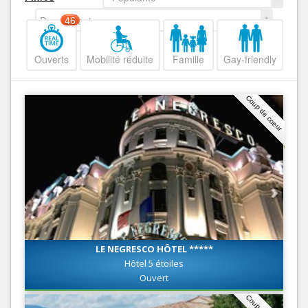
Decroissant
46
Ouverts
Mobilité réduite
Famille
Gay-friendly
Coup de coeur
LE NEGRESCO HÔTEL *****
Hôtel 5 étoiles
Ouvert