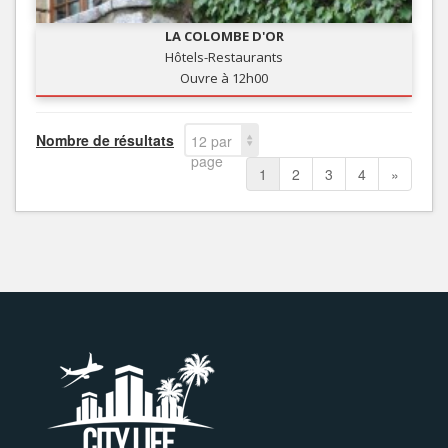
LA COLOMBE D'OR
Hôtels-Restaurants
Ouvre à 12h00
Nombre de résultats
12 par
page
1
2
3
4
»