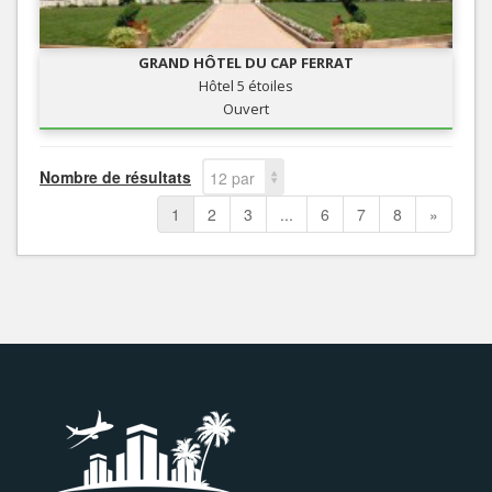
GRAND HÔTEL DU CAP FERRAT
Hôtel 5 étoiles
Ouvert
Nombre de résultats
12 par
page
1
2
3
...
6
7
8
»