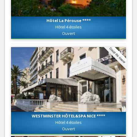
Hôtel La Pérouse ****
Hôtel 4 étoiles
Ouvert
Coup de coeur
WESTMINSTER HÔTEL&SPA NICE ****
Hôtel 4 étoiles
Ouvert