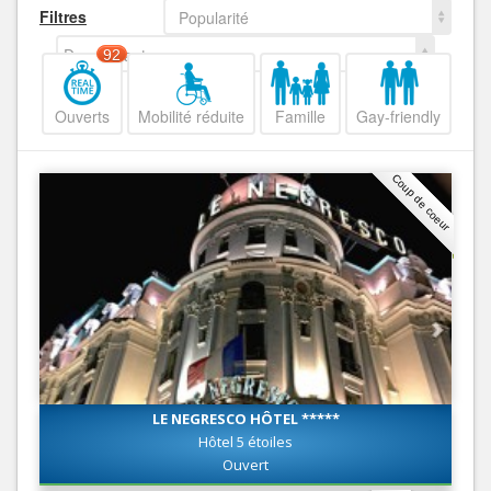
Filtres
Popularité
Decroissant
92
Ouverts
Mobilité réduite
Famille
Gay-friendly
Coup de coeur
LE NEGRESCO HÔTEL *****
Hôtel 5 étoiles
Ouvert