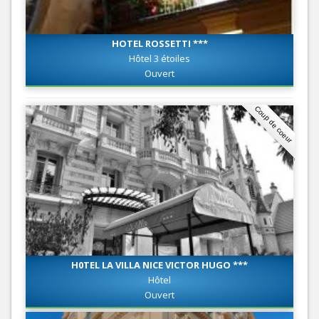
HOTEL ROSSETTI ***
Hôtel 3 étoiles
Ouvert
Coup de coeur
H0TEL LA VILLA NICE VICTOR HUGO ***
Hôtel
Ouvert