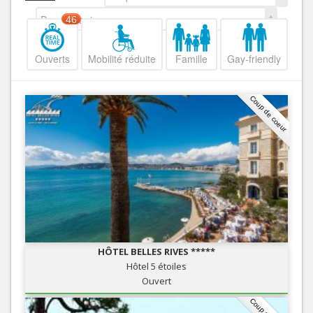
Decroissant
46
Ouverts
Mobilité réduite
Famille
Gay-friendly
Coup de coeur
HÔTEL BELLES RIVES *****
Hôtel 5 étoiles
Ouvert