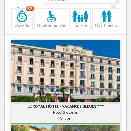
Decroissant
36
Ouverts
Mobilité réduite
Famille
Gay-friendly
LE ROYAL HÔTEL - VACANCES BLEUES ***
Hôtel 3 étoiles
Ouvert