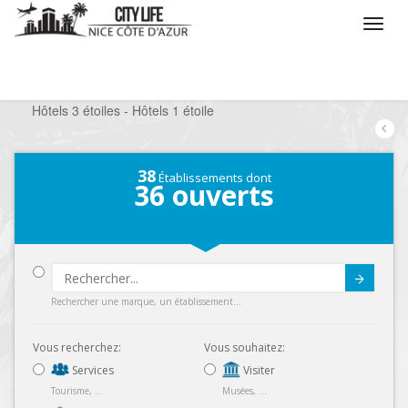
/
Que voulez vous faire ?
/
Séjourner
/
Hôtels
/
Hôtels 3 étoiles - Hôtels 1 étoile
38
Établissements dont
36
ouverts
Submit
Rechercher une marque, un établissement...
Vous recherchez:
Vous souhaitez:
Services
Visiter
Tourisme, ...
Musées, ...