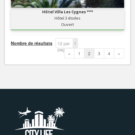
Hôtel Villa Les Cygnes ***
Hôtel 3 étoiles
Ouvert
Nombre de résultats
12 par
page
«
1
2
3
4
»