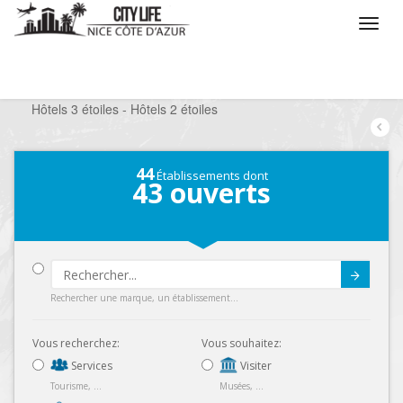
/
Que voulez vous faire ?
/
Séjourner
/
Hôtels
/
Hôtels 3 étoiles - Hôtels 2 étoiles
44
Établissements dont
43
ouverts
Submit
Rechercher une marque, un établissement...
Vous recherchez:
Vous souhaitez:
Services
Visiter
Tourisme, ...
Musées, ...