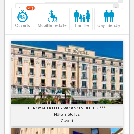
Decroissant
43
Ouverts
Mobilité réduite
Famille
Gay-friendly
LE ROYAL HÔTEL - VACANCES BLEUES ***
Hôtel 3 étoiles
Ouvert