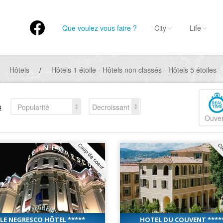
Que voulez vous faire ?
City
Life
Hôtels
/
Hôtels 1 étoile - Hôtels non classés - Hôtels 5 étoiles -
s
Popularité
Decroissant
Ouver
Coup de coeur
Co
LE NEGRESCO HÔTEL *****
HOTEL DU COUVENT ****