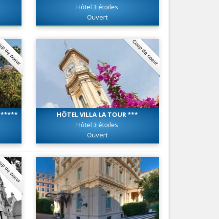
Hôtel 3 étoiles
Nice le Carré d’Or
Services
Ouvert
Nice Aéroport
Tourisme, ...
up de coeur
Coup de coeur
*****
HÔTEL VILLA LA TOUR ***
Hôtel 3 étoiles
Ouvert
up de coeur