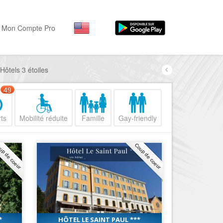
Mon Compte Pro
 Hôtels 3 étoiles
Par activité
Par quartiers
Nice Promenade des Angl
Séjourner
49
Hôtels, ...
Nice Promenade du Paillo
ts
Mobilité réduite
Famille
Gay-friendly
Visiter
Nice le Port
Musées, ...
Nice le Vieux Nice
up de coeur
Coup de coeur
Sortir
Nice le Coeur de Ville
Restaurants, ...
Nice les Collines Niçoises
Commerces
Mode, ...
Nice le petit Marais Niçois
Loisirs
Nice la plaine du Var
*
HÔTEL LE SAINT PAUL ***
Plages, sports, ...