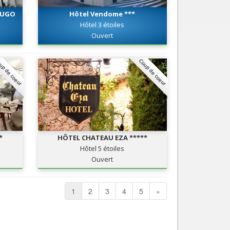
 HUGO
Hôtel Vendome ***
Hôtel 3 étoiles
Ouvert
up de coeur
Coup de coeur
*
HÔTEL CHATEAU EZA *****
Hôtel 5 étoiles
Ouvert
1
2
3
4
5
»