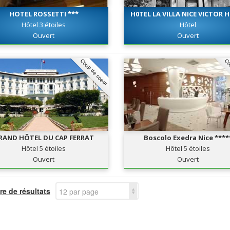
HOTEL ROSSETTI ***
H0TEL LA VILLA NICE VICTOR
***
Hôtel 3 étoiles
Hôtel
Ouvert
Ouvert
Coup de coeur
Co
RAND HÔTEL DU CAP FERRAT
Boscolo Exedra Nice ****
Hôtel 5 étoiles
Hôtel 5 étoiles
Ouvert
Ouvert
e de résultats
12 par page