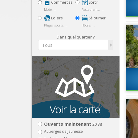
Commerces
Sortir
Mode, ...
Restaurants, ...
Loisirs
Séjourner
Plages, sports, ...
Hôtels, ...
Dans quel quartier ?
Tous
Ouverts maintenant
20:38
Auberges de jeunesse