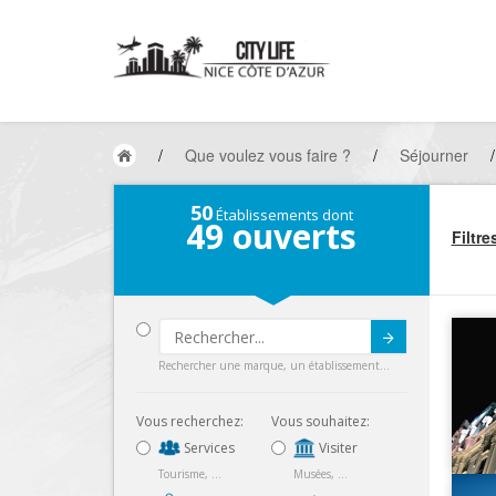
/
Que voulez vous faire ?
/
Séjourner
/
50
Établissements dont
49
ouverts
Filtre
Submit
Rechercher une marque, un établissement...
Vous recherchez:
Vous souhaitez:
Services
Visiter
Tourisme, ...
Musées, ...