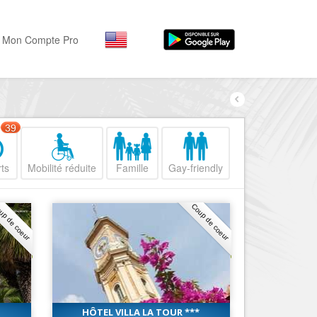
Mon Compte Pro
Par activité
Par quartiers
Nice Promenade des Angl
Séjourner
39
Hôtels, ...
Nice Promenade du Paillo
ts
Mobilité réduite
Famille
Gay-friendly
Visiter
Nice le Port
Musées, ...
Nice le Vieux Nice
up de coeur
Coup de coeur
Sortir
Nice le Coeur de Ville
Restaurants, ...
Nice les Collines Niçoises
Commerces
Mode, ...
Nice le petit Marais Niçois
Loisirs
Nice la plaine du Var
HÔTEL VILLA LA TOUR ***
Plages, sports, ...