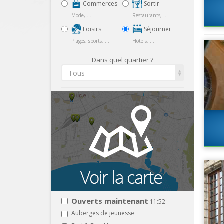
Commerces
Sortir
Mode, ...
Restaurants, ...
Loisirs
Séjourner
Plages, sports, ...
Hôtels, ...
Dans quel quartier ?
Tous
Ouverts maintenant
11:52
Auberges de jeunesse