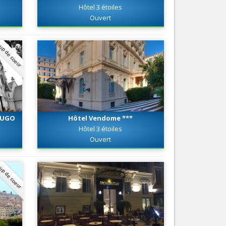
Hôtel 3 étoiles
Nice le Carré d’Or
Services
Ouvert
Nice Aéroport
Tourisme, ...
up de coeur
 HUGO
Hôtel Vendome ***
Hôtel 3 étoiles
Ouvert
up de coeur