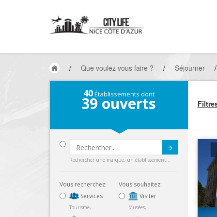
/
Que voulez vous faire ?
/
Séjourner
/
40
Établissements dont
39
ouverts
Filtre
Submit
Rechercher une marque, un établissement...
Vous recherchez:
Vous souhaitez:
Services
Visiter
Tourisme, ...
Musées, ...