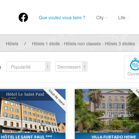
Que voulez vous faire ?
City
Life
Hôtels
/
Hôtels 1 étoile - Hôtels non classés - Hôtels 3 étoiles
s
Popularité
Decroissant
Ouver
Coup de coeur
Co
HÔTEL LE SAINT PAUL ***
VILLA FURTADO HEINE