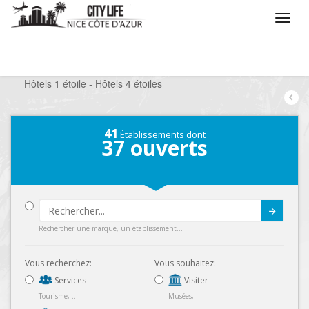
/
Que voulez vous faire ?
/
Séjourner
/
Hôtels
/
Hôtels 1 étoile - Hôtels 4 étoiles
41
Établissements dont
37
ouverts
Submit
Rechercher une marque, un établissement...
Vous recherchez:
Vous souhaitez:
Services
Visiter
Tourisme, ...
Musées, ...