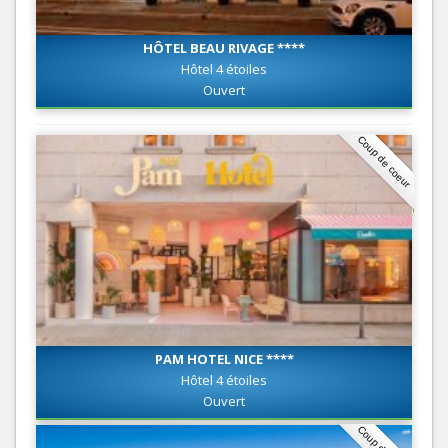
HÔTEL BEAU RIVAGE ****
Hôtel 4 étoiles
Ouvert
Coup de coeur
PAM HOTEL NICE ****
Hôtel 4 étoiles
Ouvert