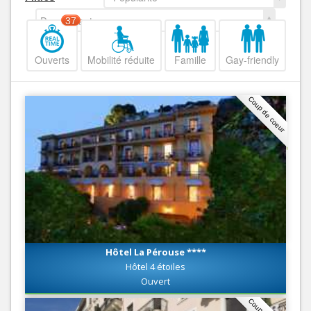
Decroissant
37
Ouverts
Mobilité réduite
Famille
Gay-friendly
Coup de coeur
Hôtel La Pérouse ****
Hôtel 4 étoiles
Ouvert