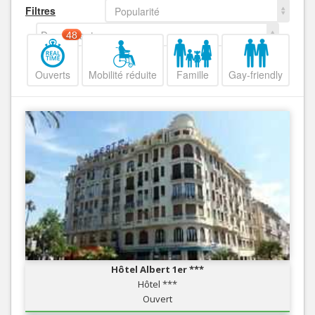
Filtres
Popularité
Decroissant
48
Ouverts
Mobilité réduite
Famille
Gay-friendly
Hôtel Albert 1er ***
Hôtel ***
Ouvert