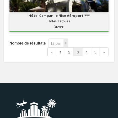
Hôtel Campanile Nice Aéroport ***
Hôtel 3 étoiles
Ouvert
Nombre de résultats
12 par
page
«
1
2
3
4
5
»