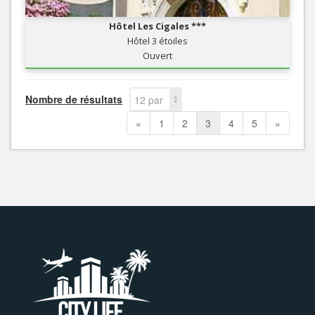
Hôtel Les Cigales ***
Hôtel 3 étoiles
Ouvert
Nombre de résultats
12 par
page
«
1
2
3
4
5
»