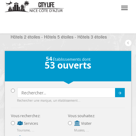
/
Que voulez vous faire ?
/
Séjourner
/
Hôtels
/
Hôtels 2 étoiles - Hôtels 5 étoiles - Hôtels 3 étoiles
54
Établissements dont
53
ouverts
Submit
Rechercher une marque, un établissement...
Vous recherchez:
Vous souhaitez:
Services
Visiter
Tourisme, ...
Musées, ...