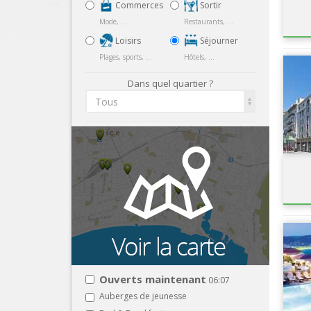
Commerces
Sortir
Mode, ...
Restaurants, ...
Loisirs
Séjourner
Plages, sports, ...
Hôtels, ...
Dans quel quartier ?
Tous
Ouverts maintenant
06:07
Auberges de jeunesse