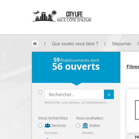
/
Que voulez vous faire ?
/
Séjourner
/
59
Établissements dont
56
ouverts
Filtre
Submit
Rechercher une marque, un établissement...
Vous recherchez:
Vous souhaitez:
Services
Visiter
Tourisme, ...
Musées, ...
H