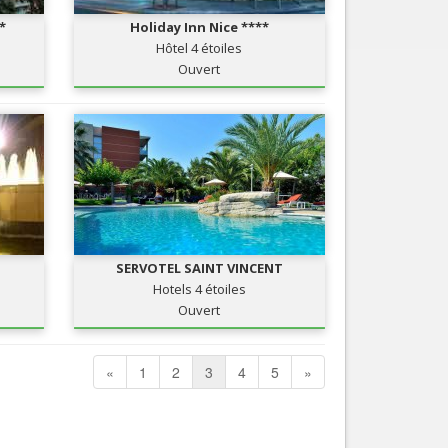
*
Holiday Inn Nice ****
Hôtel 4 étoiles
Ouvert
SERVOTEL SAINT VINCENT
Hotels 4 étoiles
Ouvert
«
1
2
3
4
5
»