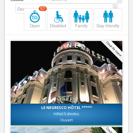
Decreasing
57
Open
Disabled
Family
Gay-friendly
Coup de coeur
LE NEGRESCO HÔTEL *****
Hôtel 5 étoiles
Ouvert