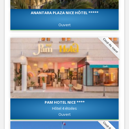
ANANTARA PLAZA NICE HÔTEL *****
Ouvert
Coup de coeur
PAM HOTEL NICE ****
Hôtel 4 étoiles
Ouvert
Coup de coeur