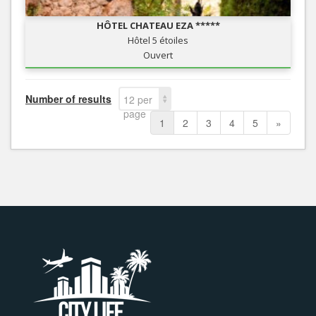
HÔTEL CHATEAU EZA *****
Hôtel 5 étoiles
Ouvert
Number of results
12 per
page
1
2
3
4
5
»