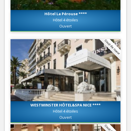
Hôtel La Pérouse ****
Hôtel 4 étoiles
Ouvert
Coup de coeur
WESTMINSTER HÔTEL&SPA NICE ****
Hôtel 4 étoiles
Ouvert