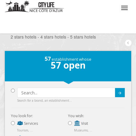
/
What do you want to do ?
/
Stay
/
Hotels
/
2 stars hotels - 4 stars hotels - 5 stars hotels
57
establishment whose
57
open
Submit
Search for a brand, an establishment...
You look for:
You wish:
Services
Visit
Tourism, ...
Museums, ...