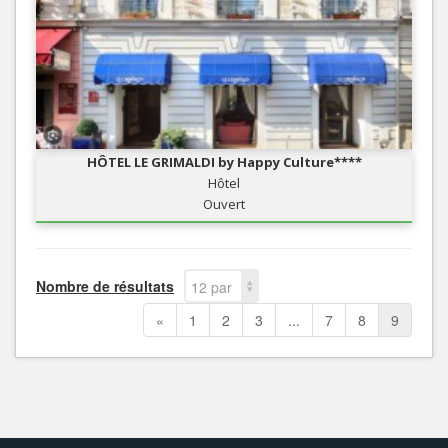
HÔTEL LE GRIMALDI by Happy Culture****
Hôtel
Ouvert
Nombre de résultats
12 par
page
«
1
2
3
...
7
8
9