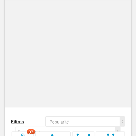
Filtres
Popularité
Decroissant
97