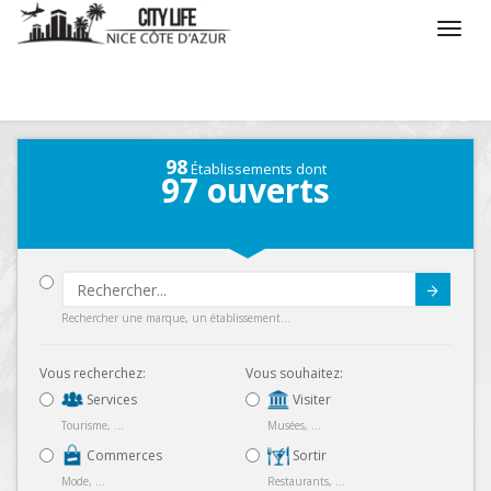
/
Que voulez vous faire ?
/
Séjourner
/
Hôtels
98
Établissements dont
97
ouverts
Submit
Rechercher une marque, un établissement...
Vous recherchez:
Vous souhaitez:
Services
Visiter
Tourisme, ...
Musées, ...
Commerces
Sortir
Mode, ...
Restaurants, ...