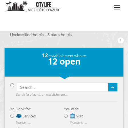
/
What do you want to do ?
/
Stay
/
Hotels
/
Unclassified hotels - 5 stars hotels
12
establishment whose
12
open
Submit
Search for a brand, an establishment...
You look for:
You wish:
Services
Visit
Tourism, ...
Museums, ...