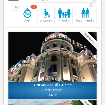
Decreasing
12
Open
Disabled
Family
Gay-friendly
Coup de coeur
LE NEGRESCO HÔTEL *****
Hôtel 5 étoiles
Ouvert