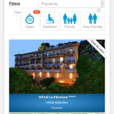
Filters
Popularity
Decreasing
81
Open
Disabled
Family
Gay-friendly
Coup de coeur
Hôtel La Pérouse ****
Hôtel 4 étoiles
Ouvert