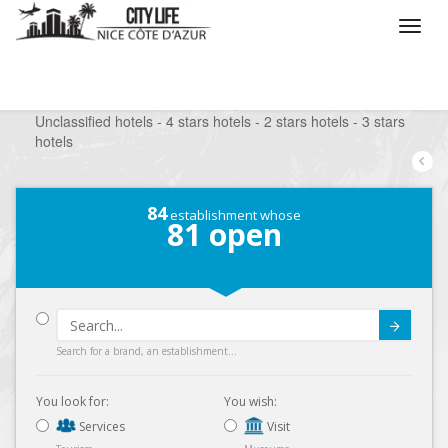
/
What do you want to do ?
/
Stay
/
Hotels
/
Unclassified hotels - 4 stars hotels - 2 stars hotels - 3 stars
hotels
84
establishment whose
81
open
Submit
Search for a brand, an establishment...
You look for:
You wish:
Services
Visit