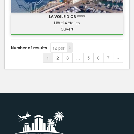
LA VOILE D'OR ****
Hôtel 4 étoiles
Ouvert
Number of results
12 per
page
1
2
3
...
5
6
7
»