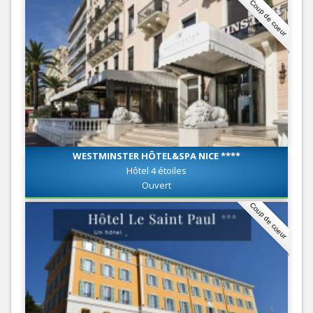
Coup de coeur
WESTMINSTER HÔTEL&SPA NICE ****
Hôtel 4 étoiles
Ouvert
Coup de coeur