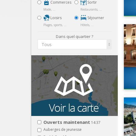
Commerces
Sortir
Mode, ...
Restaurants, ...
Loisirs
Séjourner
Plages, sports, ...
Hôtels, ...
Dans quel quartier ?
Tous
Ouverts maintenant
14:37
Auberges de jeunesse