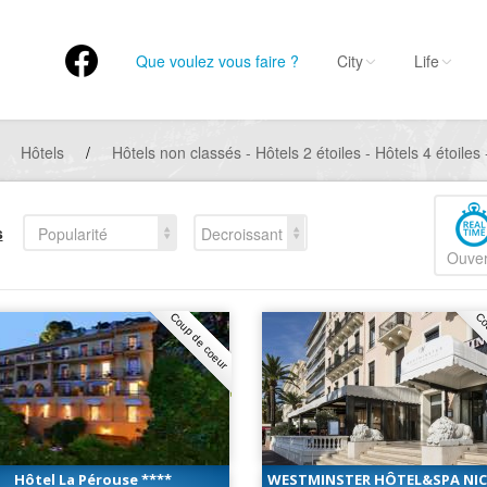
Que voulez vous faire ?
City
Life
Hôtels
/
Hôtels non classés - Hôtels 2 étoiles - Hôtels 4 étoiles 
s
Popularité
Decroissant
Ouver
Coup de coeur
Co
Hôtel La Pérouse ****
WESTMINSTER HÔTEL&SPA NICE