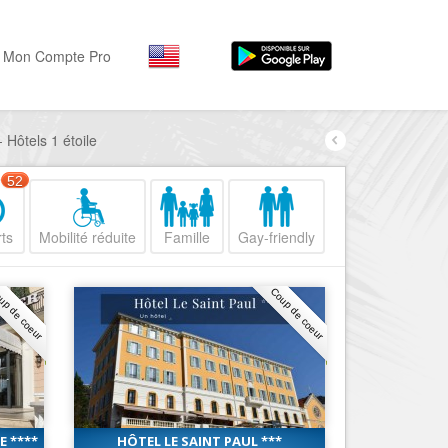
Mon Compte Pro
- Hôtels 1 étoile
Par activité
Par quartiers
Nice Promenade des Angl
Séjourner
52
Hôtels, ...
Nice Promenade du Paillo
ts
Mobilité réduite
Famille
Gay-friendly
Visiter
Nice le Port
Musées, ...
Nice le Vieux Nice
up de coeur
Coup de coeur
Sortir
Nice le Coeur de Ville
Restaurants, ...
Nice les Collines Niçoises
Commerces
Mode, ...
Nice le petit Marais Niçois
Loisirs
Nice la plaine du Var
 ****
HÔTEL LE SAINT PAUL ***
Plages, sports, ...