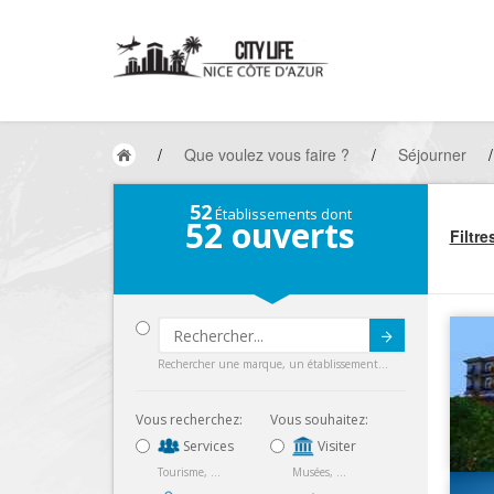
/
Que voulez vous faire ?
/
Séjourner
/
52
Établissements dont
52
ouverts
Filtre
Submit
Rechercher une marque, un établissement...
Vous recherchez:
Vous souhaitez:
Services
Visiter
Tourisme, ...
Musées, ...