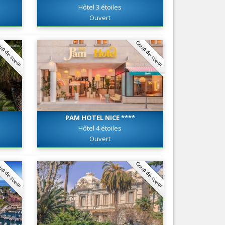
Hôtel 3 étoiles
Nice le Carré d’Or
Services
Ouvert
Nice Aéroport
Tourisme, ...
up de coeur
Coup de coeur
PAM HOTEL NICE ****
Hôtel 4 étoiles
Ouvert
up de coeur
Coup de coeur