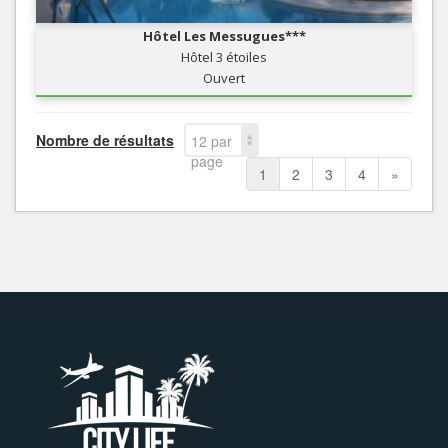
Hôtel Les Messugues***
Hôtel 3 étoiles
Ouvert
Nombre de résultats
12 par
page
1
2
3
4
»