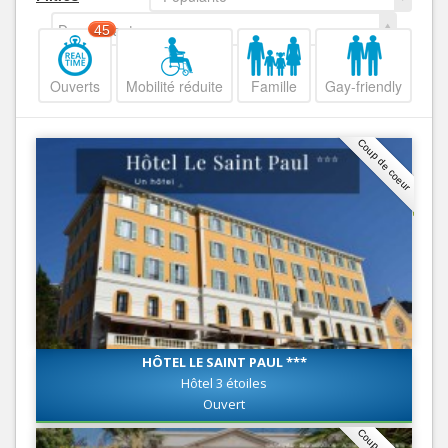
Decroissant
45
Ouverts
Mobilité réduite
Famille
Gay-friendly
Coup de coeur
HÔTEL LE SAINT PAUL ***
Hôtel 3 étoiles
Ouvert