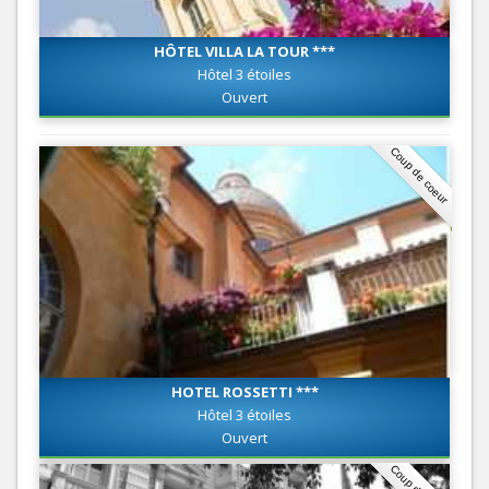
HÔTEL VILLA LA TOUR ***
Hôtel 3 étoiles
Ouvert
Coup de coeur
HOTEL ROSSETTI ***
Hôtel 3 étoiles
Ouvert