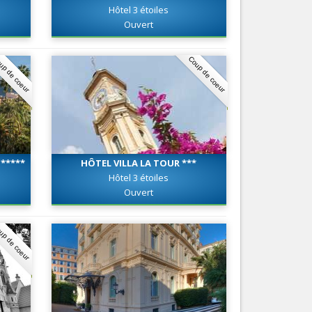
Hôtel 3 étoiles
Nice le Carré d’Or
Services
Ouvert
Nice Aéroport
Tourisme, ...
up de coeur
Coup de coeur
*****
HÔTEL VILLA LA TOUR ***
Hôtel 3 étoiles
Ouvert
up de coeur