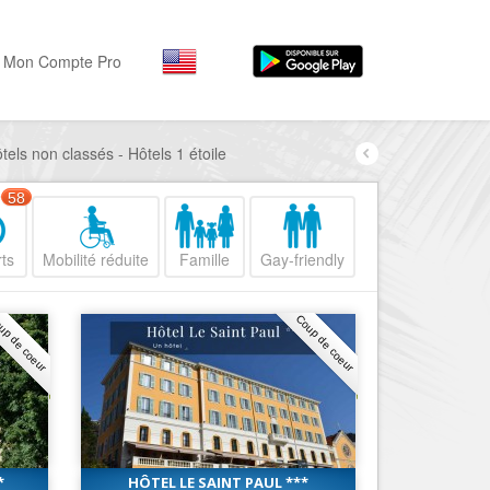
Mon Compte Pro
ôtels non classés - Hôtels 1 étoile
Par activité
Par quartiers
Nice Promenade des Angl
Séjourner
58
Hôtels, ...
Nice Promenade du Paillo
ts
Mobilité réduite
Famille
Gay-friendly
Visiter
Nice le Port
Musées, ...
Nice le Vieux Nice
up de coeur
Coup de coeur
Sortir
Nice le Coeur de Ville
Restaurants, ...
Nice les Collines Niçoises
Commerces
Mode, ...
Nice le petit Marais Niçois
Loisirs
Nice la plaine du Var
*
HÔTEL LE SAINT PAUL ***
Plages, sports, ...