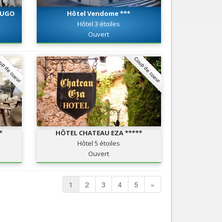
 HUGO
Hôtel Vendome ***
Hôtel 3 étoiles
Ouvert
up de coeur
Coup de coeur
*
HÔTEL CHATEAU EZA *****
Hôtel 5 étoiles
Ouvert
1
2
3
4
5
»