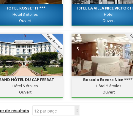
HOTEL ROSSETTI ***
H0TEL LA VILLA NICE VICTOR
***
Hôtel 3 étoiles
Hôtel
Ouvert
Ouvert
Coup de coeur
Co
RAND HÔTEL DU CAP FERRAT
Boscolo Exedra Nice ****
Hôtel 5 étoiles
Hôtel 5 étoiles
Ouvert
Ouvert
e de résultats
12 par page