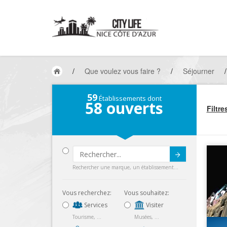
/
Que voulez vous faire ?
/
Séjourner
/
59
Établissements dont
58
ouverts
Filtre
Submit
Rechercher une marque, un établissement...
Vous recherchez:
Vous souhaitez:
Services
Visiter
Tourisme, ...
Musées, ...