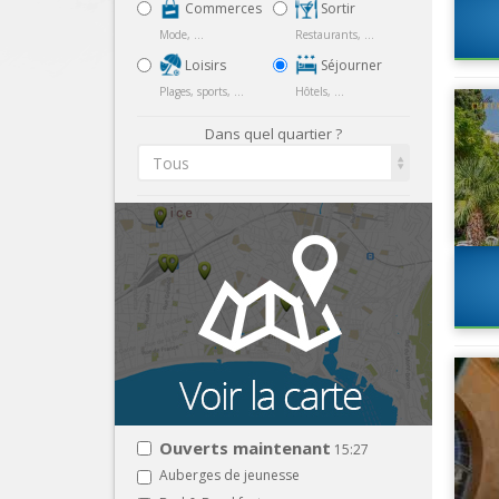
Commerces
Sortir
Mode, ...
Restaurants, ...
Loisirs
Séjourner
Plages, sports, ...
Hôtels, ...
Dans quel quartier ?
Tous
Ouverts maintenant
15:27
Auberges de jeunesse