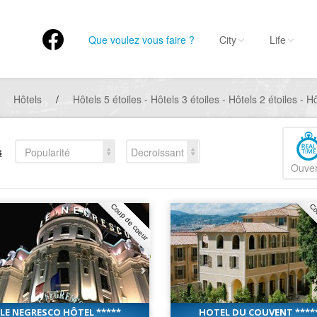
Que voulez vous faire ?
City
Life
Hôtels
/
Hôtels 5 étoiles - Hôtels 3 étoiles - Hôtels 2 étoiles - H
s
Popularité
Decroissant
Ouver
Coup de coeur
Co
LE NEGRESCO HÔTEL *****
HOTEL DU COUVENT ****