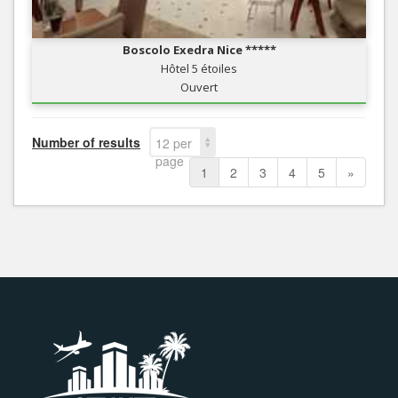
Boscolo Exedra Nice *****
Hôtel 5 étoiles
Ouvert
Number of results
12 per
page
1
2
3
4
5
»