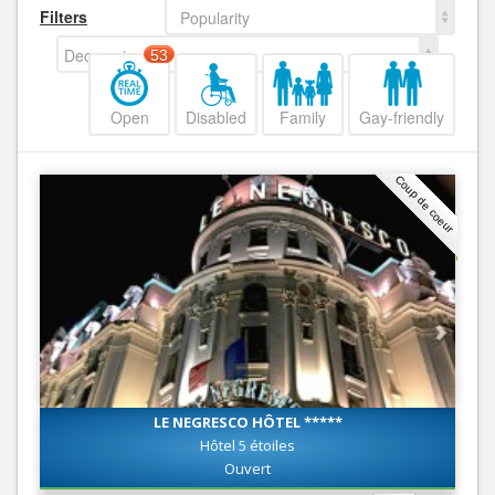
Filters
Popularity
Decreasing
53
Open
Disabled
Family
Gay-friendly
Coup de coeur
LE NEGRESCO HÔTEL *****
Hôtel 5 étoiles
Ouvert