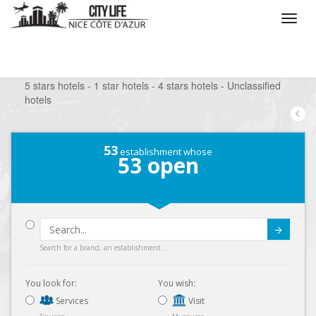
/
What do you want to do ?
/
Stay
/
Hotels
/
5 stars hotels - 1 star hotels - 4 stars hotels - Unclassified
hotels
53
establishment whose
53
open
Submit
Search for a brand, an establishment...
You look for:
You wish:
Services
Visit