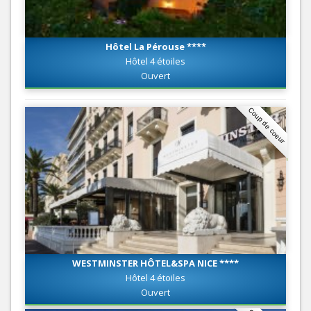
Hôtel La Pérouse ****
Hôtel 4 étoiles
Ouvert
Coup de coeur
WESTMINSTER HÔTEL&SPA NICE ****
Hôtel 4 étoiles
Ouvert