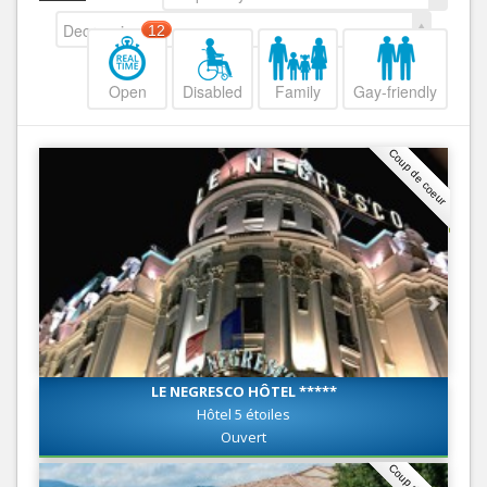
Decreasing
12
Open
Disabled
Family
Gay-friendly
Coup de coeur
LE NEGRESCO HÔTEL *****
Hôtel 5 étoiles
Ouvert