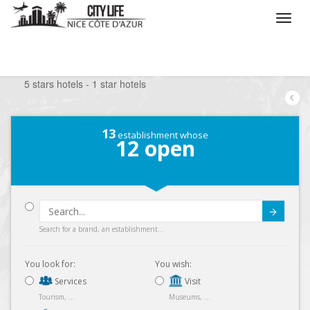
/
What do you want to do ?
/
Stay
/
Hotels
/
5 stars hotels - 1 star hotels
13
establishment whose
12
open
Submit
Search for a brand, an establishment...
You look for:
You wish:
Services
Visit
Tourism, ...
Museums, ...