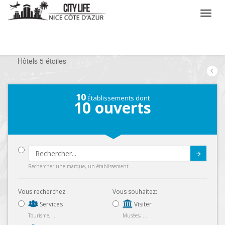
/
Que voulez vous faire ?
/
Séjourner
/
Hôtels
/
Hôtels 5 étoiles
10
Établissements dont
10
ouverts
Submit
Rechercher une marque, un établissement...
Vous recherchez:
Vous souhaitez:
Services
Visiter
Tourisme, ...
Musées, ...