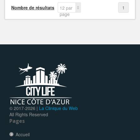
Nombre de résultats
1
12 par
page
© 2017-
2026 |
La Clinique du Web
All Rights Reserved
Pages
Accueil