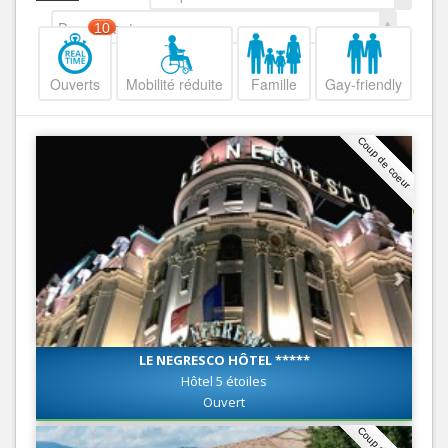
Decroissant
10
Ouverts
Mobilité réduite
Famille
Gay-friendly
Coup de coeur
LE NEGRESCO HÔTEL *****
Hôtel 5 étoiles
Ouvert