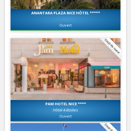
ANANTARA PLAZA NICE HÔTEL *****
Ouvert
Coup de coeur
PAM HOTEL NICE ****
Hôtel 4 étoiles
Ouvert
Coup de coeur