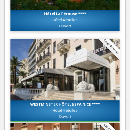
Hôtel La Pérouse ****
Hôtel 4 étoiles
Ouvert
Coup de coeur
WESTMINSTER HÔTEL&SPA NICE ****
Hôtel 4 étoiles
Ouvert