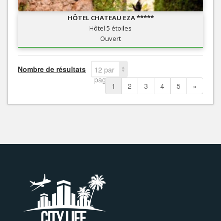
HÔTEL CHATEAU EZA *****
Hôtel 5 étoiles
Ouvert
Nombre de résultats
12 par
page
1
2
3
4
5
»