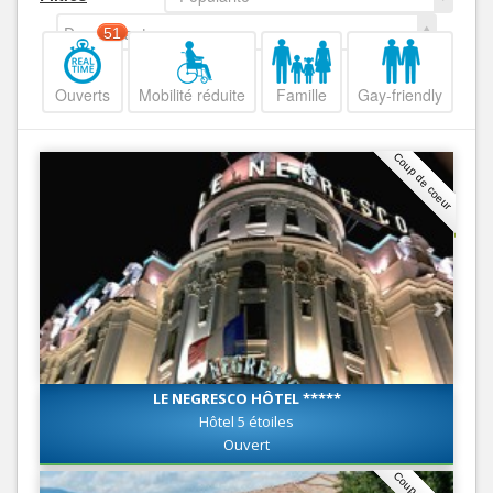
Decroissant
51
Ouverts
Mobilité réduite
Famille
Gay-friendly
Coup de coeur
LE NEGRESCO HÔTEL *****
Hôtel 5 étoiles
Ouvert