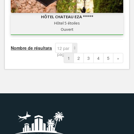
HÔTEL CHATEAU EZA *****
Hôtel 5 étoiles
Ouvert
Nombre de résultats
12 par
page
1
2
3
4
5
»