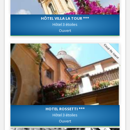
HÔTEL VILLA LA TOUR ***
Hôtel 3 étoiles
Ouvert
Coup de coeur
HOTEL ROSSETTI ***
Hôtel 3 étoiles
Ouvert