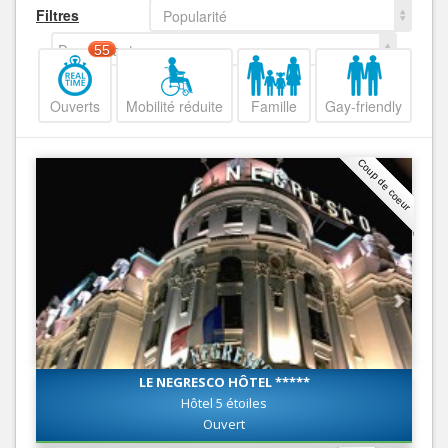
Filtres
Popularité
Decroissant
55
Ouverts
Mobilité réduite
Famille
Gay-friendly
Coup de coeur
LE NEGRESCO HÔTEL *****
Hôtel 5 étoiles
Ouvert