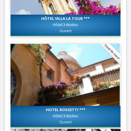
HÔTEL VILLA LA TOUR ***
Hôtel 3 étoiles
Ouvert
Coup de coeur
HOTEL ROSSETTI ***
Hôtel 3 étoiles
Ouvert