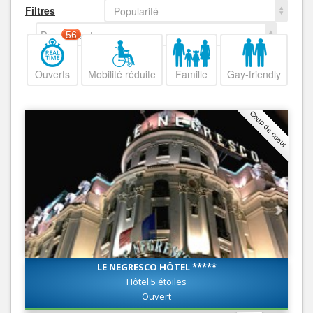
Filtres
Popularité
Decroissant
56
Ouverts
Mobilité réduite
Famille
Gay-friendly
Coup de coeur
LE NEGRESCO HÔTEL *****
Hôtel 5 étoiles
Ouvert