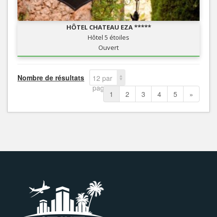
HÔTEL CHATEAU EZA *****
Hôtel 5 étoiles
Ouvert
Nombre de résultats
12 par
page
1
2
3
4
5
»