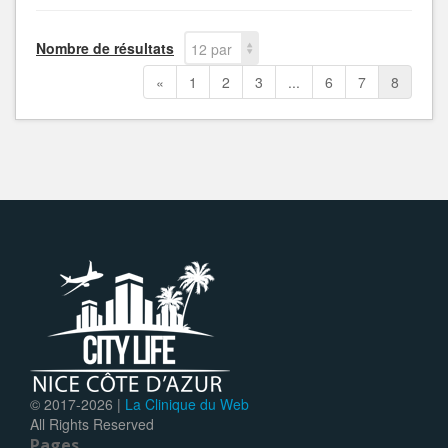
Nombre de résultats
12 par
page
«
1
2
3
...
6
7
8
© 2017-
2026 |
La Clinique du Web
All Rights Reserved
Pages