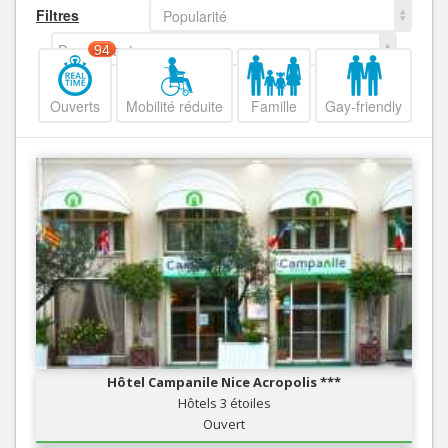
Filtres
Popularité
Decroissant
94
Ouverts
Mobilité réduite
Famille
Gay-friendly
Hôtel Campanile Nice Acropolis ***
Hôtels 3 étoiles
Ouvert