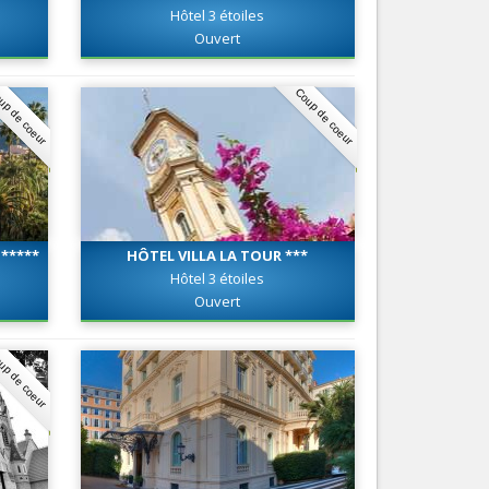
Hôtel 3 étoiles
Nice le Carré d’Or
Services
Ouvert
Nice Aéroport
Tourisme, ...
up de coeur
Coup de coeur
*****
HÔTEL VILLA LA TOUR ***
Hôtel 3 étoiles
Ouvert
up de coeur