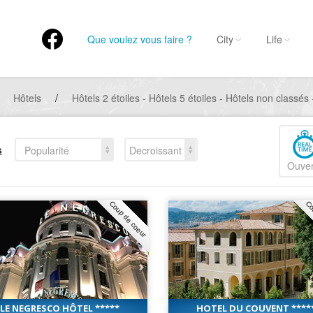
Que voulez vous faire ?
City
Life
Hôtels
/
Hôtels 2 étoiles - Hôtels 5 étoiles - Hôtels non classés -
s
Popularité
Decroissant
Ouver
Coup de coeur
Co
LE NEGRESCO HÔTEL *****
HOTEL DU COUVENT ****