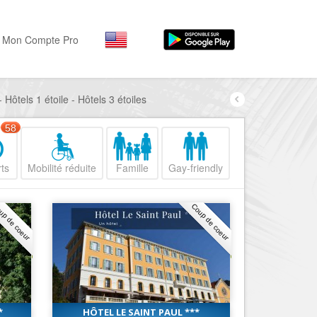
Mon Compte Pro
 Hôtels 1 étoile - Hôtels 3 étoiles
Par activité
Par quartiers
Nice Promenade des Angl
Séjourner
58
Hôtels, ...
Nice Promenade du Paillo
ts
Mobilité réduite
Famille
Gay-friendly
Visiter
Nice le Port
Musées, ...
Nice le Vieux Nice
up de coeur
Coup de coeur
Sortir
Nice le Coeur de Ville
Restaurants, ...
Nice les Collines Niçoises
Commerces
Mode, ...
Nice le petit Marais Niçois
Loisirs
Nice la plaine du Var
*
HÔTEL LE SAINT PAUL ***
Plages, sports, ...