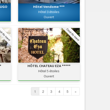
 HUGO
Hôtel Vendome ***
Hôtel 3 étoiles
Ouvert
up de coeur
Coup de coeur
*
HÔTEL CHATEAU EZA *****
Hôtel 5 étoiles
Ouvert
1
2
3
4
5
»