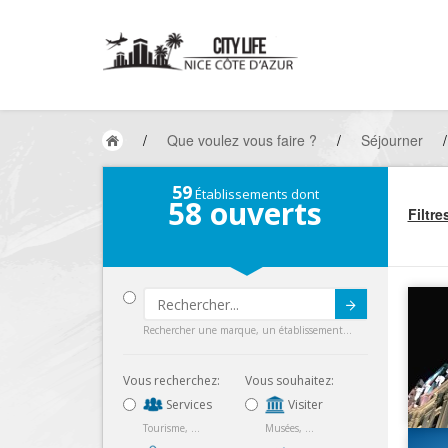
/
Que voulez vous faire ?
/
Séjourner
/
59
Établissements dont
58
ouverts
Filtre
Submit
Rechercher une marque, un établissement...
Vous recherchez:
Vous souhaitez:
Services
Visiter
Tourisme, ...
Musées, ...