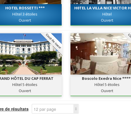
HOTEL ROSSETTI ***
H0TEL LA VILLA NICE VICTOR
***
Hôtel 3 étoiles
Hôtel
Ouvert
Ouvert
Coup de coeur
Co
RAND HÔTEL DU CAP FERRAT
Boscolo Exedra Nice ****
Hôtel 5 étoiles
Hôtel 5 étoiles
Ouvert
Ouvert
e de résultats
12 par page