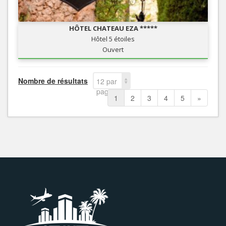
HÔTEL CHATEAU EZA *****
Hôtel 5 étoiles
Ouvert
Nombre de résultats
12 par
page
1
2
3
4
5
»