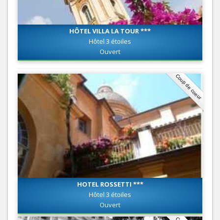
HÔTEL VILLA LA TOUR ***
Hôtel 3 étoiles
Ouvert
Coup de coeur
HOTEL ROSSETTI ***
Hôtel 3 étoiles
Ouvert