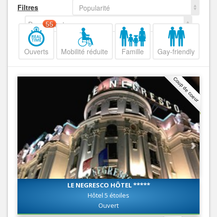
Filtres
Popularité
Decroissant
55
Ouverts
Mobilité réduite
Famille
Gay-friendly
Coup de coeur
LE NEGRESCO HÔTEL *****
Hôtel 5 étoiles
Ouvert